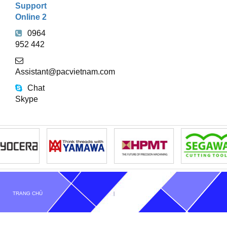
Support
Online 2
0964
952 442
Assistant@pacvietnam.com
Chat
Skype
TRANG CHỦ
GIỚI THIỆU