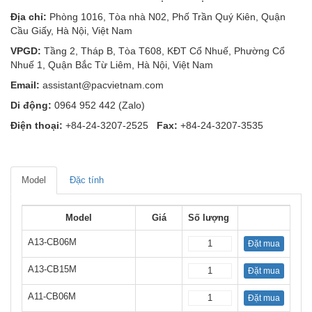
Địa chỉ:
Phòng 1016, Tòa nhà N02, Phố Trần Quý Kiên, Quận
Cầu Giấy, Hà Nội, Việt Nam
VPGD:
Tầng 2, Tháp B, Tòa T608, KĐT Cổ Nhuế, Phường Cổ
Nhuế 1, Quận Bắc Từ Liêm, Hà Nội, Việt Nam
Email:
assistant@pacvietnam.com
Di động:
0964 952 442 (Zalo)
Điện thoại:
+84-24-3207-2525
Fax:
+84-24-3207-3535
Model
Đặc tính
Model
Giá
Số lượng
A13-CB06M
Đặt mua
A13-CB15M
Đặt mua
A11-CB06M
Đặt mua