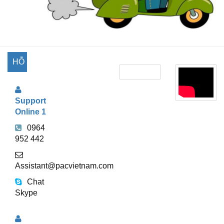
HỖ
TRỢ
Support
TRỰC
Online 1
TUYẾN
0964
952 442
Assistant@pacvietnam.com
Chat
Skype