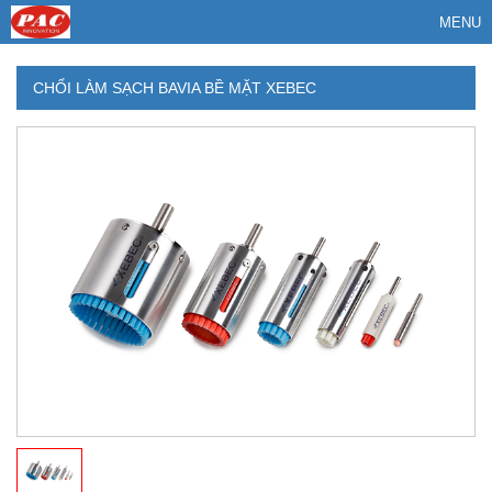
MENU
CHỔI LÀM SẠCH BAVIA BỀ MẶT XEBEC