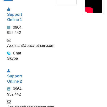
TRỢ
Support
TRỰC
Online 1
TUYẾN
0964
952 442
Assistant@pacvietnam.com
Chat
Skype
Support
Online 2
0964
952 442