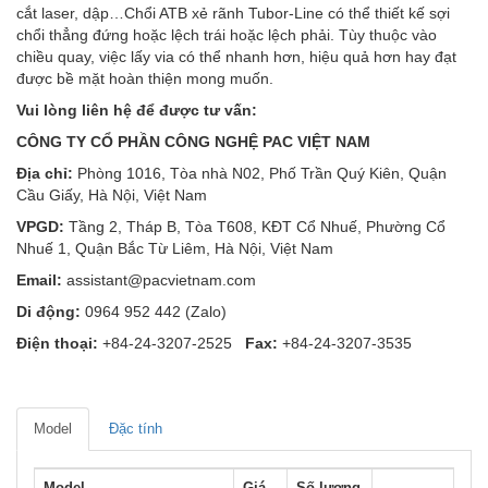
cắt laser, dập…Chổi ATB xẻ rãnh Tubor-Line có thể thiết kế sợi
chổi thẳng đứng hoặc lệch trái hoặc lệch phải. Tùy thuộc vào
chiều quay, việc lấy via có thể nhanh hơn, hiệu quả hơn hay đạt
được bề mặt hoàn thiện mong muốn.
Vui lòng liên hệ để được tư vấn:
CÔNG TY CỔ PHẦN CÔNG NGHỆ PAC VIỆT NAM
Địa chỉ:
Phòng 1016, Tòa nhà N02, Phố Trần Quý Kiên, Quận
Cầu Giấy, Hà Nội, Việt Nam
VPGD:
Tầng 2, Tháp B, Tòa T608, KĐT Cổ Nhuế, Phường Cổ
Nhuế 1, Quận Bắc Từ Liêm, Hà Nội, Việt Nam
Email:
assistant@pacvietnam.com
Di động:
0964 952 442 (Zalo)
Điện thoại:
+84-24-3207-2525
Fax:
+84-24-3207-3535
Model
Đặc tính
Model
Giá
Số lượng