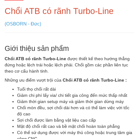
Chổi ATB có rãnh Turbo-Line
(OSBORN - Đức)
Giới thiệu sản phẩm
Chổi ATB có rãnh Turbo-Line
được thiết kế theo hướng thẳng
đứng hoặc lệch trái hoặc lệch phải. Chổi gồm các phần liên tục
theo cơ cấu hành tinh.
Những ưu điểm vượt trội của
Chổi ATB có rãnh Turbo-Line
:
Tuổi thọ chổi rất dài
Giảm chi phí lấy via/ chi tiết gia công đến mức thấp nhất
Giảm thời gian setup máy và giảm thời gian dừng máy
Chổi mòn đều, sợi chổi dài hơn và có thể làm việc với tốc
độ cao
Sợi chổi được làm bằng vật liệu cao cấp
Mật độ chổi rất cao và bề mặt chổi hoàn toàn phẳng
Có thể sử dụng được với máy thủ công hoặc trung tâm gia
công CNC