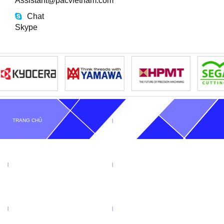
Assistant@pacvietnam.com
Chat
Skype
TRANG CHỦ
GIỚI THIỆU
TIN TỨC
SẢN PHẨM
KHUYẾN MẠI
VIDEO