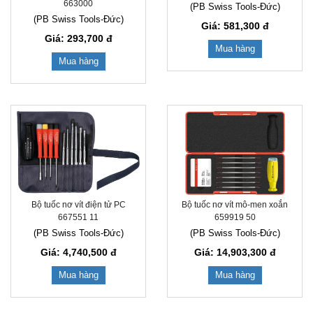
663000
(PB Swiss Tools-Đức)
(PB Swiss Tools-Đức)
Giá: 581,300
đ
Giá: 293,700
đ
Mua hàng
Mua hàng
Bộ tuốc nơ vít điện tử PC
Bộ tuốc nơ vít mô-men xoắn
667551 11
659919 50
(PB Swiss Tools-Đức)
(PB Swiss Tools-Đức)
Giá: 4,740,500
đ
Giá: 14,903,300
đ
Mua hàng
Mua hàng