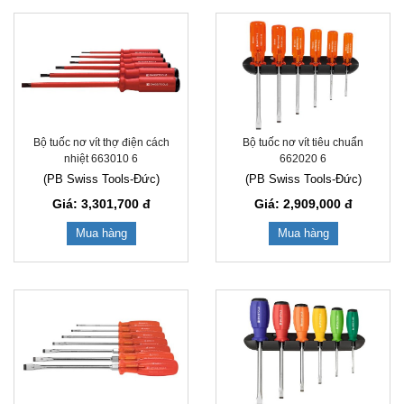
Bộ tuốc nơ vít thợ điện cách
Bộ tuốc nơ vít tiêu chuẩn
nhiệt 663010 6
662020 6
(PB Swiss Tools-Đức)
(PB Swiss Tools-Đức)
Giá: 3,301,700
đ
Giá: 2,909,000
đ
Mua hàng
Mua hàng