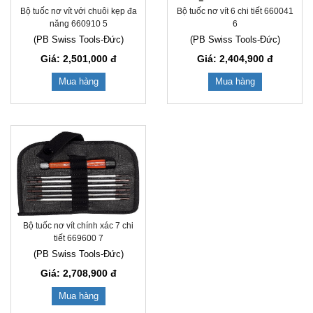
Bộ tuốc nơ vít với chuôi kẹp đa
Bộ tuốc nơ vít 6 chi tiết 660041
năng 660910 5
6
(PB Swiss Tools-Đức)
(PB Swiss Tools-Đức)
Giá: 2,501,000
đ
Giá: 2,404,900
đ
Mua hàng
Mua hàng
Bộ tuốc nơ vít chính xác 7 chi
tiết 669600 7
(PB Swiss Tools-Đức)
Giá: 2,708,900
đ
Mua hàng