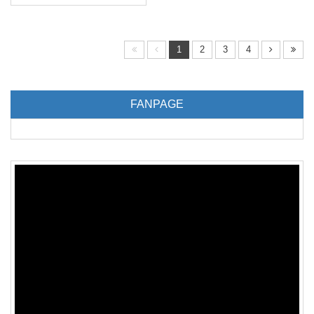
1
2
3
4
FANPAGE