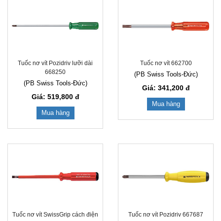
Tuốc nơ vít Pozidriv lưỡi dài
Tuốc nơ vít 662700
668250
(PB Swiss Tools-Đức)
(PB Swiss Tools-Đức)
Giá: 341,200
đ
Giá: 519,800
đ
Mua hàng
Mua hàng
Tuốc nơ vít SwissGrip cách điện
Tuốc nơ vít Pozidriv 667687