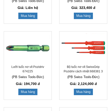
(PB Swiss Tools-Đức)
(PB Swiss Tools-Đức)
Giá: Liên hệ
Giá: 323,400
đ
Mua hàng
Mua hàng
Lưỡi tuốc nơ vít Pozidriv
Bộ tuốc nơ vít SwissGrip
674225
Pozidriv cách nhiệt 668381 3
(PB Swiss Tools-Đức)
(PB Swiss Tools-Đức)
Giá: 194,700
đ
Giá: 2,124,000
đ
Mua hàng
Mua hàng