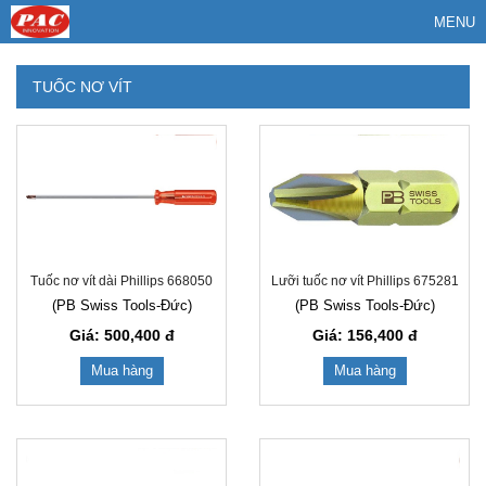
MENU
TUỐC NƠ VÍT
Tuốc nơ vít dài Phillips 668050
Lưỡi tuốc nơ vít Phillips 675281
(PB Swiss Tools-Đức)
(PB Swiss Tools-Đức)
Giá: 500,400
đ
Giá: 156,400
đ
Mua hàng
Mua hàng