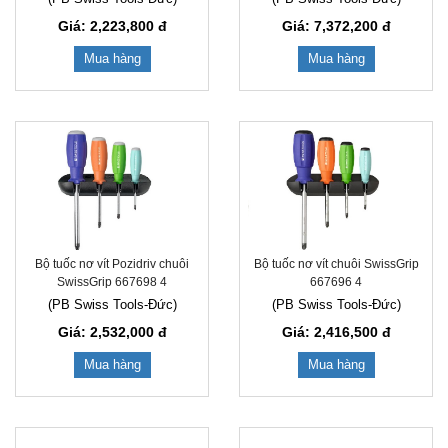
Giá: 2,223,800
đ
Giá: 7,372,200
đ
Mua hàng
Mua hàng
Bộ tuốc nơ vít chuôi SwissGrip
Bộ tuốc nơ vít Pozidriv chuôi
667696 4
SwissGrip 667698 4
(PB Swiss Tools-Đức)
(PB Swiss Tools-Đức)
Giá: 2,416,500
đ
Giá: 2,532,000
đ
Mua hàng
Mua hàng