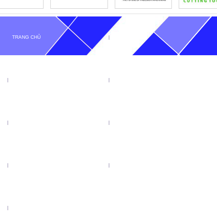
TRANG CHỦ
GIỚI THIỆU
TIN TỨC
SẢN PHẨM
KHUYẾN MẠI
VIDEO
CATALOGUE
LIÊN HỆ
LƯỠI CƯA ĐĨA TENRYU