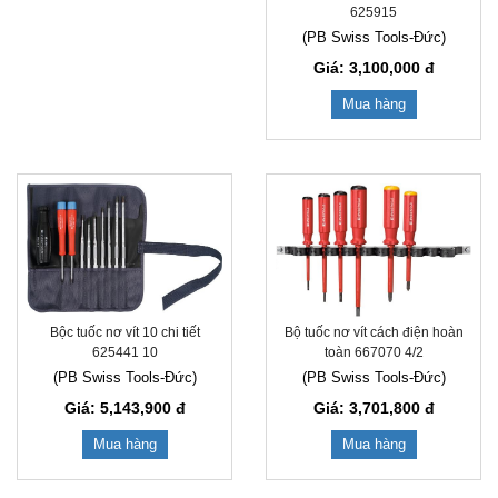
625915
(PB Swiss Tools-Đức)
Giá: 3,100,000
đ
Mua hàng
Bộc tuốc nơ vít 10 chi tiết
Bộ tuốc nơ vít cách điện hoàn
625441 10
toàn 667070 4/2
(PB Swiss Tools-Đức)
(PB Swiss Tools-Đức)
Giá: 5,143,900
đ
Giá: 3,701,800
đ
Mua hàng
Mua hàng