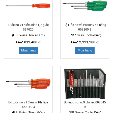
Tuốc nơ vít điểm hình lục giác
Bộ tuốc nơ vít Pozidriv đa năng
627620
668160 3
(PB Swiss Tools-Đức)
(PB Swiss Tools-Đức)
Giá: 613,400
đ
Giá: 2,331,900
đ
Mua hàng
Mua hàng
Bộ tuốc nơ vít điện tử Phillips
Bộ tuốc nơ vít 9 chi tiết 667645
668110 3
9
(PB Swiss Tools-Đức)
(PB Swiss Tools-Đức)