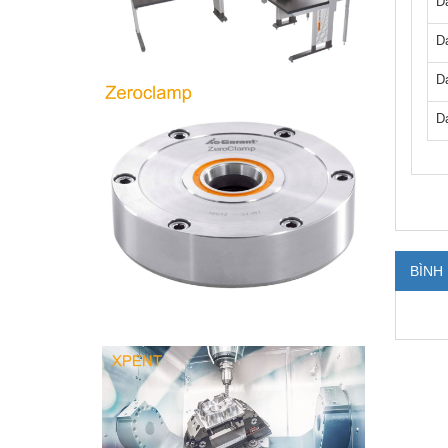
D
D
D
D
BÌNH