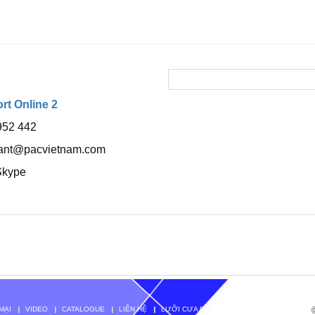
t Online 2
952 442
tant@pacvietnam.com
Skype
MẠI
VIDEO
CATALOGUE
LIÊN HỆ
LƯỠI CƯA ĐĨA TENRYU