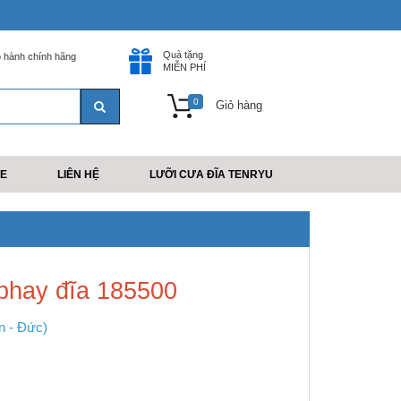
Quà tặng
 hành chính hãng
MIỄN PHÍ
0
Giỏ hàng
E
LIÊN HỆ
LƯỠI CƯA ĐĨA TENRYU
phay đĩa 185500
n - Đức)