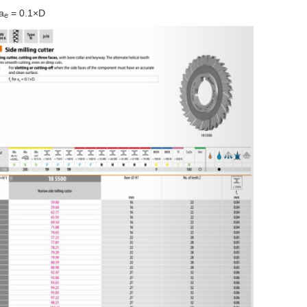
a
= 0.1×D
e