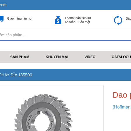
.com
Thanh toán tiện lợi
Giao hàng tận nơi
Bảo
An toàn - Bảo mật
SẢN PHẨM
KHUYẾN MẠI
VIDEO
CATALOGU
PHAY ĐĨA 185500
Dao 
(Hoffman