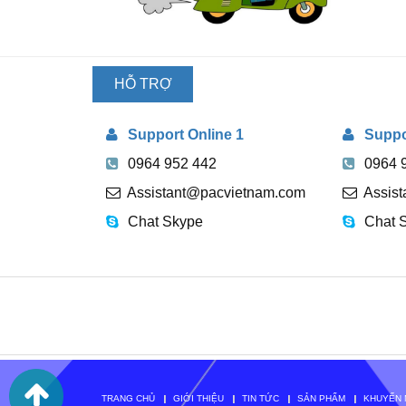
HỖ TRỢ
TRỰC
Support Online 1
Suppor
TUYẾN
0964 952 442
0964 
Assistant@pacvietnam.com
Assis
Chat Skype
Chat 
TRANG CHỦ
GIỚI THIỆU
TIN TỨC
SẢN PHẨM
KHUYẾN 