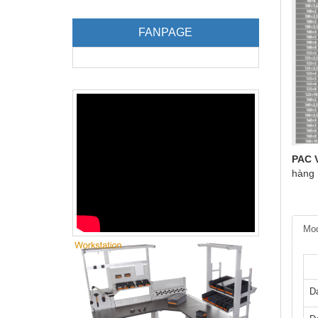
FANPAGE
PAC V
hàng 
Mod
D