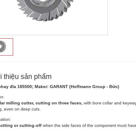
i thiệu sản phẩm
phay đĩa 185500; Maker: GARANT (Hoffmann Group - Đức)
on:
lar milling cutter, cutting on three faces,
with bore collar and keyway
ng, even on deep cuts.
ation:
lotting or cutting-off
when the side faces of the component must have