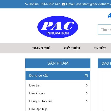
Hotline: 0964 952 442
Email: assistant@pacvietnam
TRANG CHỦ
GIỚI THIỆU
TIN TỨC
SẢN PHẨM
DAO 
Dụng cụ cắt
Dao tiện
Dao khoan
Dụng cụ tạo ren
Dao đặc biệt