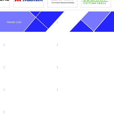
TRANG CHỦ
GIỚI THIỆU
TIN TỨC
SẢN PHẨM
KHUYẾN MẠI
VIDEO
CATALOGUE
LIÊN HỆ
LƯỠI CƯA ĐĨA TENRYU