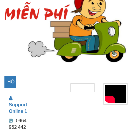
HỖ
TRỢ
Support
TRỰC
Online 1
TUYẾN
0964
952 442