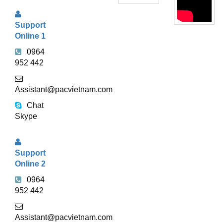
TRỢ
Support
TRỰC
Online 1
TUYẾN
0964
952 442
Assistant@pacvietnam.com
Chat
Skype
Support
Online 2
0964
952 442
Assistant@pacvietnam.com