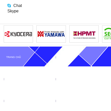
Chat
Skype
TRANG CHỦ
GIỚI THIỆU
TIN TỨC
SẢN PHẨM
KHUYẾN MẠI
VIDEO