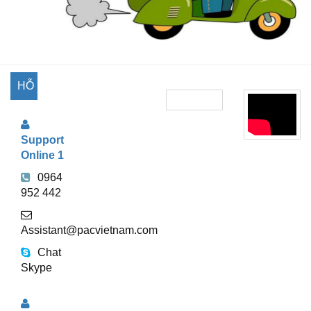
HỖ
TRỢ
Support
TRỰC
Online 1
TUYẾN
0964
952 442
Assistant@pacvietnam.com
Chat
Skype