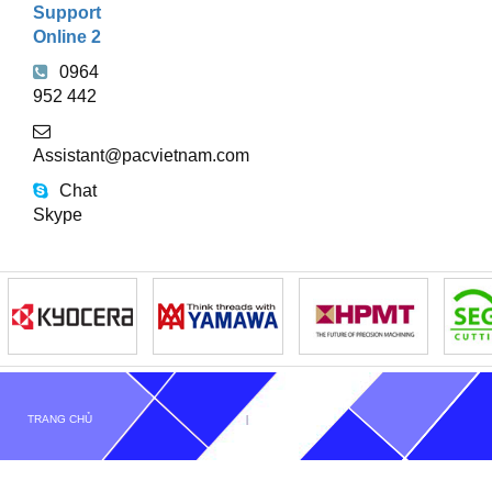
Support
Online 2
0964
952 442
Assistant@pacvietnam.com
Chat
Skype
TRANG CHỦ
GIỚI THIỆU