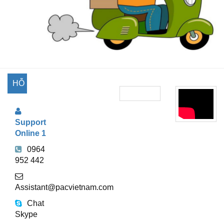
HỖ
TRỢ
Support
TRỰC
Online 1
TUYẾN
0964
952 442
Assistant@pacvietnam.com
Chat
Skype