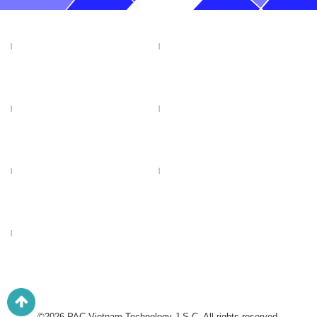
TIN TỨC
SẢN PHẨM
KHUYẾN MẠI
VIDEO
CATALOGUE
LIÊN HỆ
LƯỠI CƯA ĐĨA TENRYU
©2026 PAC Vietnam Technology J.S.C. All rights reserved.