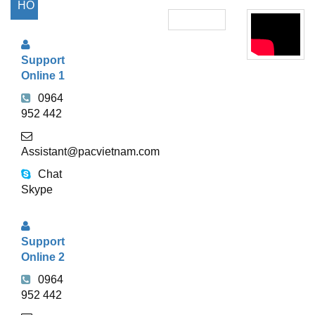
HỖ
TRỢ
Support
TRỰC
Online 1
TUYẾN
0964
952 442
Assistant@pacvietnam.com
Chat
Skype
Support
Online 2
0964
952 442