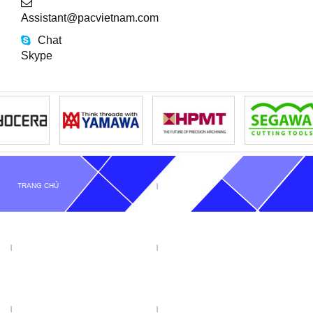
Assistant@pacvietnam.com
Chat
Skype
TRANG CHỦ
GIỚI THIỆU
TIN TỨC
SẢN PHẨM
KHUYẾN MẠI
VIDEO