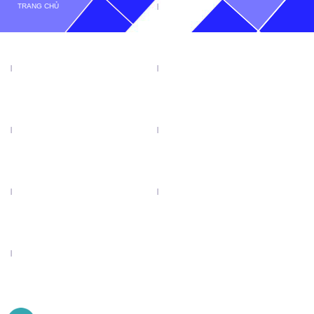
TRANG CHỦ
GIỚI THIỆU
TIN TỨC
SẢN PHẨM
KHUYẾN MẠI
VIDEO
CATALOGUE
LIÊN HỆ
LƯỠI CƯA ĐĨA TENRYU