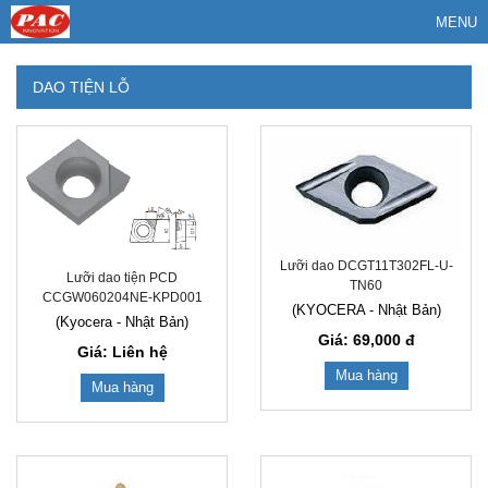
MENU
DAO TIỆN LỖ
Lưỡi dao DCGT11T302FL-U-
Lưỡi dao tiện PCD
TN60
CCGW060204NE-KPD001
(KYOCERA - Nhật Bản)
(Kyocera - Nhật Bản)
Giá: 69,000
đ
Giá: Liên hệ
Mua hàng
Mua hàng