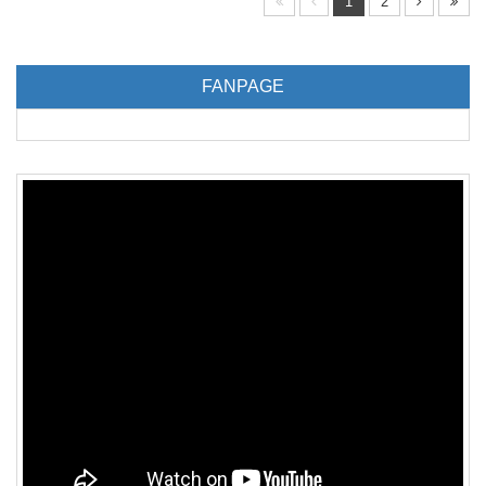
1
2
FANPAGE