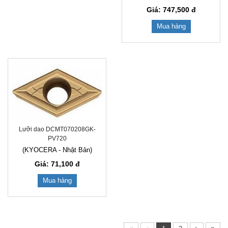
Giá: 747,500
đ
Mua hàng
Lưỡi dao DCMT070208GK-
PV720
(KYOCERA - Nhật Bản)
Giá: 71,100
đ
Mua hàng