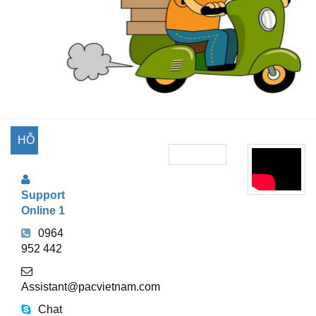
HỖ
TRỢ
Support
TRỰC
Online 1
TUYẾN
0964
952 442
Assistant@pacvietnam.com
Chat