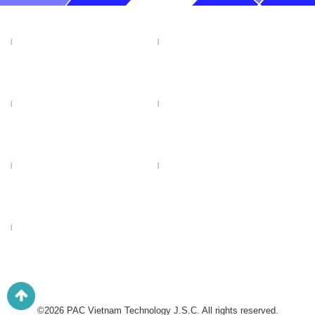
TIN TỨC
SẢN PHẨM
KHUYẾN MẠI
VIDEO
CATALOGUE
LIÊN HỆ
LƯỠI CƯA ĐĨA TENRYU
©2026 PAC Vietnam Technology J.S.C. All rights reserved.