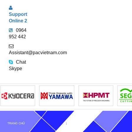
Support
Online 2
0964
952 442
Assistant@pacvietnam.com
Chat
Skype
TRANG CHỦ
GIỚI THIỆU