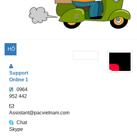
HỖ
TRỢ
Support
TRỰC
Online 1
TUYẾN
0964
952 442
Assistant@pacvietnam.com
Chat
Skype