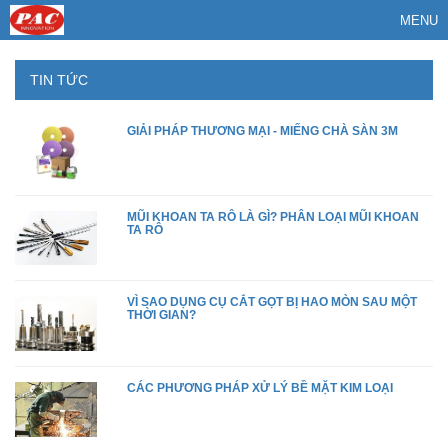
MENU
TIN TỨC
GIẢI PHÁP THƯƠNG MẠI - MIẾNG CHÀ SÀN 3M
MŨI KHOAN TA RÔ LÀ GÌ? PHÂN LOẠI MŨI KHOAN
TA RÔ
VÌ SAO DỤNG CỤ CẮT GỌT BỊ HAO MÒN SAU MỘT
THỜI GIAN?
CÁC PHƯƠNG PHÁP XỬ LÝ BỀ MẶT KIM LOẠI