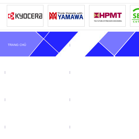
TRANG CHỦ
GIỚI THIỆU
TIN TỨC
SẢN PHẨM
KHUYẾN MẠI
VIDEO
CATALOGUE
LIÊN HỆ