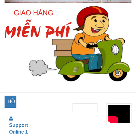
HỖ
TRỢ
Support
TRỰC
Online 1