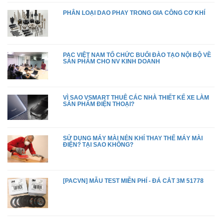
PHÂN LOẠI DAO PHAY TRONG GIA CÔNG CƠ KHÍ
PAC VIỆT NAM TỔ CHỨC BUỔI ĐÀO TẠO NỘI BỘ VỀ
SẢN PHẨM CHO NV KINH DOANH
VÌ SAO VSMART THUÊ CÁC NHÀ THIẾT KẾ XE LÀM
SẢN PHẨM ĐIỆN THOẠI?
SỬ DỤNG MÁY MÀI NÉN KHÍ THAY THẾ MÁY MÀI
ĐIỆN? TẠI SAO KHÔNG?
[PACVN] MẪU TEST MIỄN PHÍ - ĐÁ CẮT 3M 51778