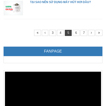
TẠI SAO NÊN SỬ DỤNG MÁY HÚT HƠI DẦU?
3
4
5
6
7
FANPAGE