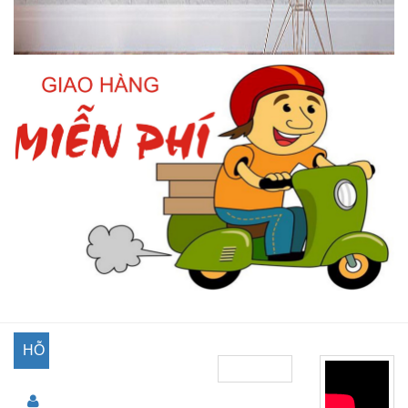
HỖ
TRỢ