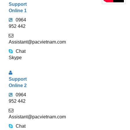
Support
TRỰC
Online 1
TUYẾN
0964
952 442
Assistant@pacvietnam.com
Chat
Skype
Support
Online 2
0964
952 442
Assistant@pacvietnam.com
Chat