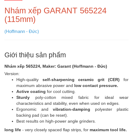
Nhám xếp GARANT 565224
(115mm)
(Hoffmann - Đức)
Giới thiệu sản phẩm
Nhám xếp 565224, Maker: Garant (Hoffmann - Đức)
Version:
High-quality
self-sharpening ceramic grit (CER)
for
maximum abrasive power and
low contact pressure.
Active coating
for cool cutting.
Sturdy
poly-cotton mixed fabric for ideal wear
characteristics and stability, even when used on edges.
Ergonomic and
vibration-damping
polyester plastic
backing pad (can be reset).
Best results on high-power angle grinders.
long life
- very closely spaced flap strips, for
maximum tool life.