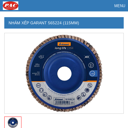
MENU
NHÁM XẾP GARANT 565224 (115MM)