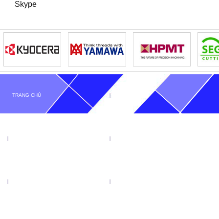
Skype
TRANG CHỦ
GIỚI THIỆU
TIN TỨC
SẢN PHẨM
KHUYẾN MẠI
VIDEO