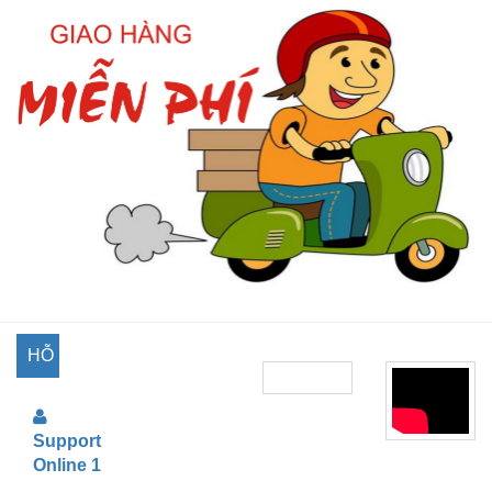
HỖ
TRỢ
Support
TRỰC
Online 1
TUYẾN