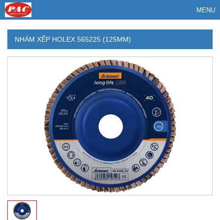
MENU
NHÁM XẾP HOLEX 565225 (125MM)