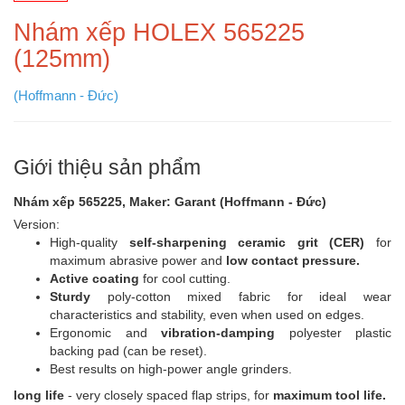
Nhám xếp HOLEX 565225
(125mm)
(Hoffmann - Đức)
Giới thiệu sản phẩm
Nhám xếp 565225, Maker: Garant (Hoffmann - Đức)
Version:
High-quality
self-sharpening ceramic grit (CER)
for
maximum abrasive power and
low contact pressure.
Active coating
for cool cutting.
Sturdy
poly-cotton mixed fabric for ideal wear
characteristics and stability, even when used on edges.
Ergonomic and
vibration-damping
polyester plastic
backing pad (can be reset).
Best results on high-power angle grinders.
long life
- very closely spaced flap strips, for
maximum tool life.