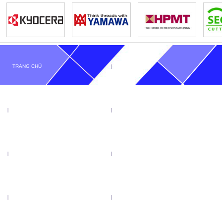
TRANG CHỦ
GIỚI THIỆU
TIN TỨC
SẢN PHẨM
KHUYẾN MẠI
VIDEO
CATALOGUE
LIÊN HỆ