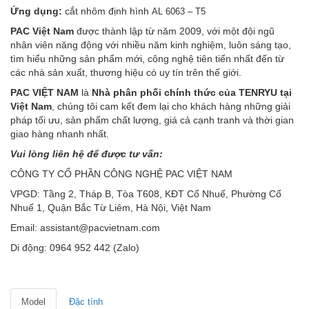
Ứng dụng:
cắt nhôm định hình
AL 6063 – T5
PAC
Việt Nam
được thành lập từ năm 2009, với một đội ngũ
nhân viên năng động với nhiều năm kinh nghiệm, luôn sáng tạo,
tìm hiểu những sản phẩm mới, công nghệ tiên tiến nhất đến từ
các nhà sản xuất, thương hiệu có uy tín trên thế giới.
PAC VIỆT NAM
là
Nhà phân phối chính thức của TENRYU tại
Việt Nam
, chúng tôi cam kết đem lại cho khách hàng những giải
pháp tối ưu, sản phẩm chất lượng, giá cả cạnh tranh và thời gian
giao hàng nhanh nhất.
Vui lòng liên hệ để được tư vấn:
CÔNG TY CỔ PHẦN CÔNG NGHỆ PAC VIỆT NAM
VPGD: Tầng 2, Tháp B, Tòa T608, KĐT Cổ Nhuế, Phường Cổ
Nhuế 1, Quận Bắc Từ Liêm, Hà Nội, Việt Nam
Email: assistant@pacvietnam.com
Di động: 0964 952 442 (Zalo)
Model
Đặc tính