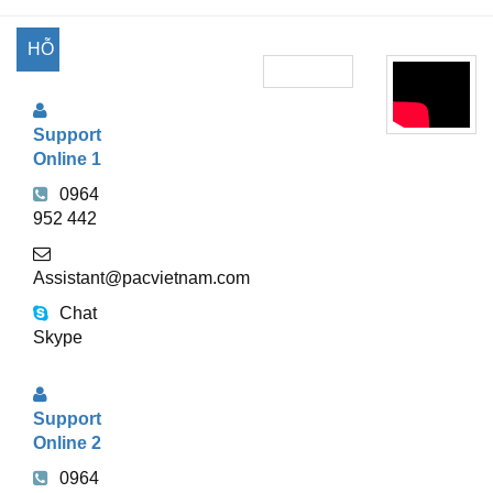
HỖ
TRỢ
Support
TRỰC
Online 1
TUYẾN
0964
952 442
Assistant@pacvietnam.com
Chat
Skype
Support
Online 2
0964