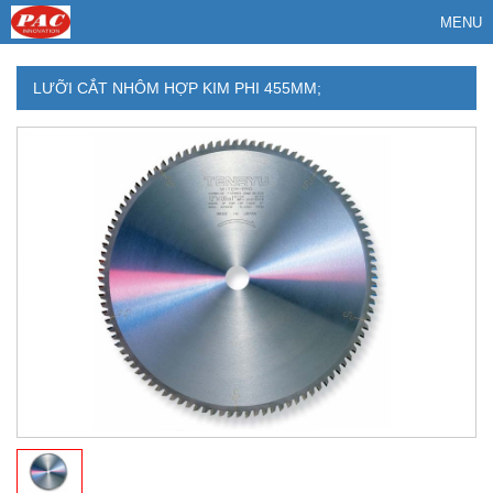
MENU
LƯỠI CẮT NHÔM HỢP KIM PHI 455MM;
455X3.0X2.5X25.4X120Z