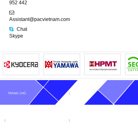
952 442
Assistant@pacvietnam.com
Chat
Skype
TRANG CHỦ
GIỚI THIỆU
TIN TỨC
SẢN PHẨM