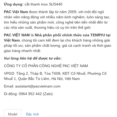
Ứng dụng:
cắt
thanh inox SUS440
PAC
Việt Nam
được thành lập từ năm 2009, với một đội ngũ
nhân viên năng động với nhiều năm kinh nghiệm, luôn sáng tạo,
tìm hiểu những sản phẩm mới, công nghệ tiên tiến nhất đến từ
các nhà sản xuất, thương hiệu có uy tín trên thế giới.
PAC VIỆT NAM
là
Nhà phân phối chính thức của TENRYU tại
Việt Nam
, chúng tôi cam kết đem lại cho khách hàng những giải
pháp tối ưu, sản phẩm chất lượng, giá cả cạnh tranh và thời gian
giao hàng nhanh nhất.
Vui lòng liên hệ để được tư vấn:
CÔNG TY CỔ PHẦN CÔNG NGHỆ PAC VIỆT NAM
VPGD: Tầng 2, Tháp B, Tòa T608, KĐT Cổ Nhuế, Phường Cổ
Nhuế 1, Quận Bắc Từ Liêm, Hà Nội, Việt Nam
Email: assistant@pacvietnam.com
Di động: 0964 952 442 (Zalo)
Model
Đặc tính