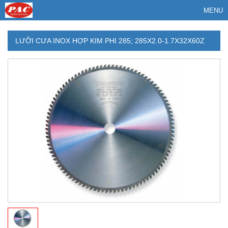
MENU
LƯỠI CƯA INOX HỢP KIM PHI 285; 285X2.0-1.7X32X60Z
PHỦ PVD