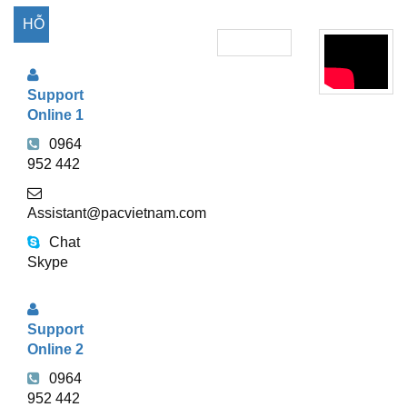
HỖ
TRỢ
Support
TRỰC
Online 1
TUYẾN
0964
952 442
Assistant@pacvietnam.com
Chat
Skype
Support
Online 2
0964
952 442