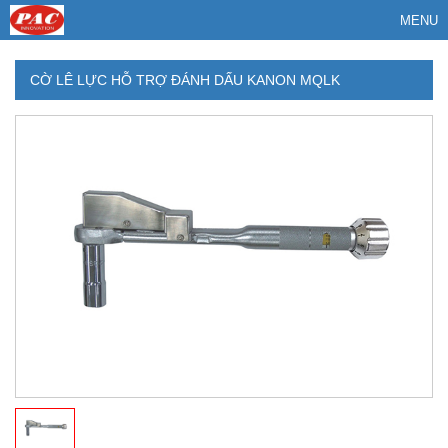
MENU
CỜ LÊ LỰC HỖ TRỢ ĐÁNH DẤU KANON MQLK