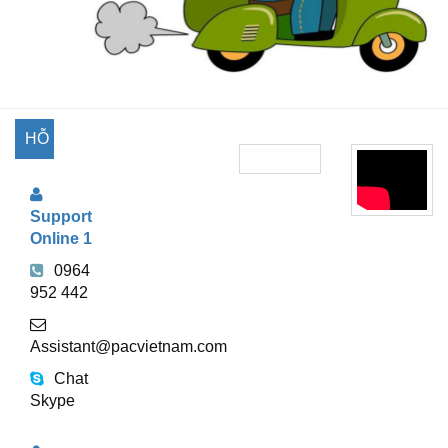
HỖ
TRỢ
Support
TRỰC
Online 1
TUYẾN
0964
952 442
Assistant@pacvietnam.com
Chat
Skype