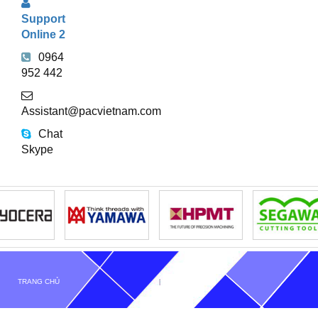
Support
Online 2
0964
952 442
Assistant@pacvietnam.com
Chat
Skype
TRANG CHỦ
GIỚI THIỆU