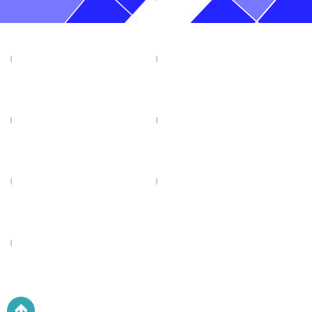
TIN TỨC
SẢN PHẨM
KHUYẾN MẠI
VIDEO
CATALOGUE
LIÊN HỆ
LƯỠI CƯA ĐĨA TENRYU