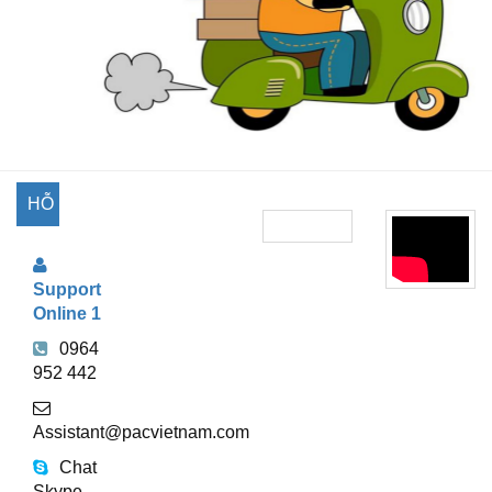
HỖ
TRỢ
Support
TRỰC
Online 1
TUYẾN
0964
952 442
Assistant@pacvietnam.com
Chat
Skype