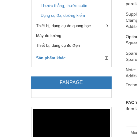
parall
Thước thẳng, thước cuộn
Suppl
Dụng cụ đo, dưỡng kiểm
Clamp
Thiết bị, dụng cụ đo quang học
Addit
Máy đo lường
Option
Squar
Thiết bị, dụng cụ đo điện
Spare
Sản phẩm khác
Spare 
Note:
Addit
FANPAGE
Techn
PAC V
đem l
Mod