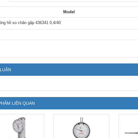
Model
ồng hồ so chân gập 436341 0,4/40
 LUẬN
PHẨM LIÊN QUAN