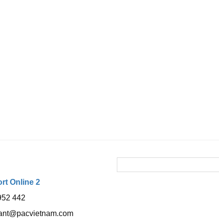
t Online 2
952 442
tant@pacvietnam.com