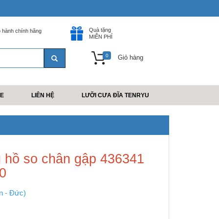
Quà tặng
 hành chính hãng
MIỄN PHÍ
0
Giỏ hàng
E
LIÊN HỆ
LƯỠI CƯA ĐĨA TENRYU
 hồ so chân gập 436341
40
n - Đức)