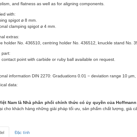
elism, and flatness as well as for aligning components.
ied with:
ing spigot ⌀ 8 mm.
ional clamping spigot ⌀ 4 mm.
al extras:
e holder No. 436510, centring holder No. 436512, knuckle stand No. 
 part:
contact point with carbide or ruby ball available on request.
ional information DIN 2270: Graduations 0.01 − deviation range 10 µm, 
ical data:
iệt Nam là Nhà phân phối chính thức có ủy quyền của Hoffmann 
ại cho khách hàng những giải pháp tối ưu, sản phẩm chất lượng, giá cả
el
Đặc tính