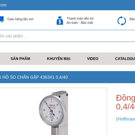
.com
Thanh toán tiện lợi
Giao hàng tận nơi
Bảo
An toàn - Bảo mật
SẢN PHẨM
KHUYẾN MẠI
VIDEO
CATALOGU
 HỒ SO CHÂN GẬP 436341 0,4/40
Đồng
0,4/
(Hoffman