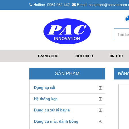
Hotline: 0964 952 442
Email: assistant@pacvietnam
TRANG CHỦ
GIỚI THIỆU
TIN TỨC
SẢN PHẨM
ĐỒNG
Dụng cụ cắt
Hệ thống kẹp
Dụng cụ xử lý bavia
Dụng cụ mài, đánh bóng