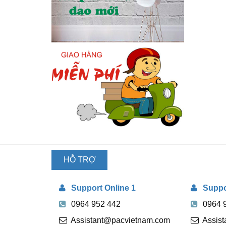
HỖ TRỢ
TRỰC
Support Online 1
Suppor
TUYẾN
0964 952 442
0964 
Assistant@pacvietnam.com
Assis