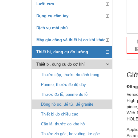
Lưỡi cưa
Dụng cụ cầm tay
Dịch vụ mài phủ
Máy gia công và thiết bị cơ khí khác
Thiết bị, dụng cụ đo lường
Thiết bị, dụng cụ đo cơ khí
Giớ
Thước cặp, thước đo rãnh trong
Panme, thước đo độ dày
Đồng 
Versi
Thước đo lỗ, panme đo lỗ
High-
Đồng hồ so, đế từ, đế granite
piece
With 
Thiết bị đo chiều cao
HOLEX
Căn lá, thước đo khe hở
Applic
Thước đo góc, ke vuông, ke góc
As an 