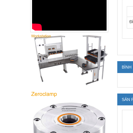
Đ
BÌNH
SẢN 