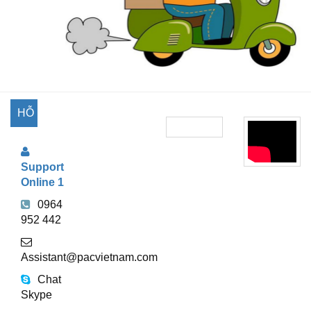
HỖ
TRỢ
Support
TRỰC
Online 1
TUYẾN
0964
952 442
Assistant@pacvietnam.com
Chat
Skype