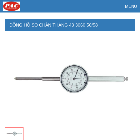
MENU
ĐỒNG HỒ SO CHÂN THẲNG 43 3060 50/58