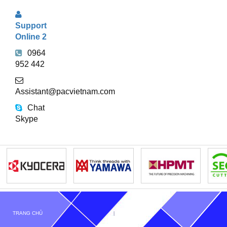
Support
Online 2
0964
952 442
Assistant@pacvietnam.com
Chat
Skype
TRANG CHỦ
GIỚI THIỆU