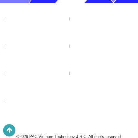
TIN TỨC
SẢN PHẨM
KHUYẾN MẠI
VIDEO
CATALOGUE
LIÊN HỆ
LƯỠI CƯA ĐĨA TENRYU
©2026 PAC Vietnam Technology J.S.C. All rights reserved.