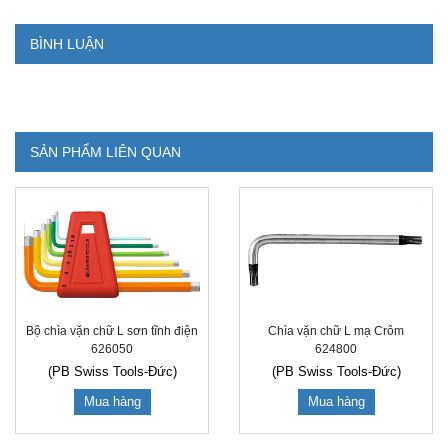
BÌNH LUẬN
SẢN PHẨM LIÊN QUAN
Bộ chìa vặn chữ L sơn tĩnh điện
Chìa vặn chữ L mạ Crôm
626050
624800
(PB Swiss Tools-Đức)
(PB Swiss Tools-Đức)
Mua hàng
Mua hàng