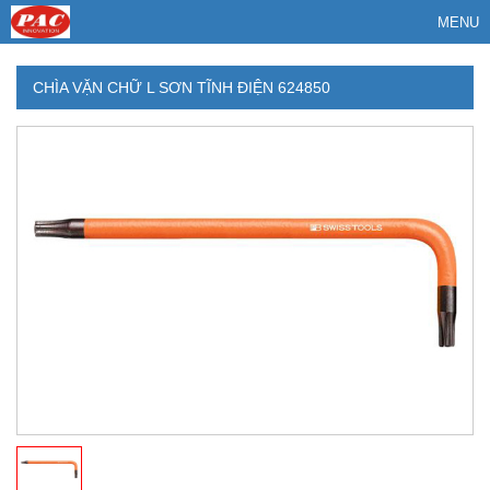
MENU
CHÌA VẶN CHỮ L SƠN TĨNH ĐIỆN 624850