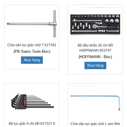
Chìa vặn lục giác chữ T 627391
Bộ đầu khẩu 30 chi tiết
HOFFMANN 953747
(PB Swiss Tools-Đức)
(HOFFMANN - Đức)
Mua hàng
Mua hàng
Bộ lục giác 9 chi tiết 627327 9
Chìa vặn lục giác chữ L sơn tĩnh