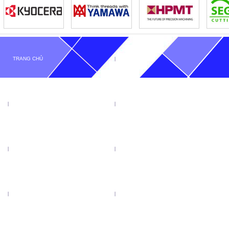
TRANG CHỦ
GIỚI THIỆU
TIN TỨC
SẢN PHẨM
KHUYẾN MẠI
VIDEO
CATALOGUE
LIÊN HỆ