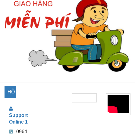
HỖ
TRỢ
Support
TRỰC
Online 1
TUYẾN
0964