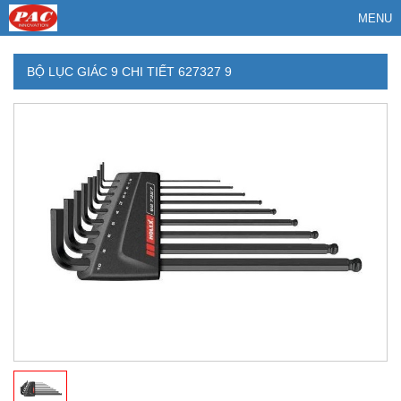
MENU
BỘ LỤC GIÁC 9 CHI TIẾT 627327 9