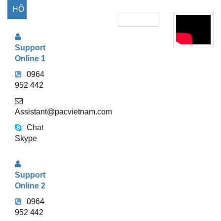
HỖ
TRỢ
Support
TRỰC
Online 1
TUYẾN
0964
952 442
Assistant@pacvietnam.com
Chat
Skype
Support
Online 2
0964
952 442