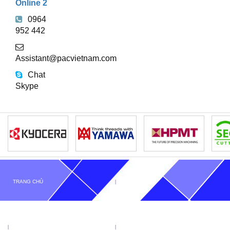
Online 2
0964
952 442
Assistant@pacvietnam.com
Chat
Skype
TRANG CHỦ
GIỚI THIỆU
TIN TỨC
SẢN PHẨM