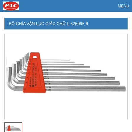
MENU
BỘ CHÌA VẶN LỤC GIÁC CHỮ L 626095 9