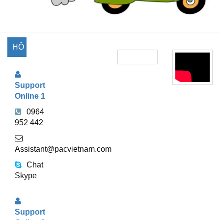
HỖ
TRỢ
Support
TRỰC
Online 1
TUYẾN
0964
952 442
Assistant@pacvietnam.com
Chat
Skype
Support