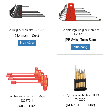
Bộ lục giác 9 chi tiết 627327 9
Bộ chìa vặn lục giác 8 chi tiết
625045 8
(Hoffmann - Đức)
(PB Swiss Tools-Đức)
Mua hàng
Mua hàng
Bộ đột 6 chi tiết RENNSTEIG
Bộ chìa vặn chữ T cách điện
745200
622775 4
(RENNSTEIG - Đức)
(WIHA - Đức)