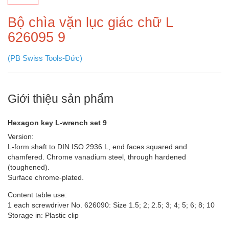
Bộ chìa vặn lục giác chữ L
626095 9
(PB Swiss Tools-Đức)
Giới thiệu sản phẩm
Hexagon key L-wrench set 9
Version:
L-form shaft to DIN ISO 2936 L, end faces squared and
chamfered. Chrome vanadium steel, through hardened
(toughened).
Surface chrome-plated.
Content table use:
1 each screwdriver No. 626090: Size 1.5; 2; 2.5; 3; 4; 5; 6; 8; 10
Storage in: Plastic clip