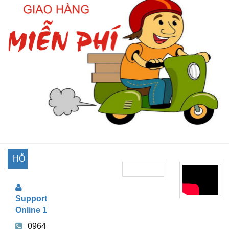
HỖ
TRỢ
Support
TRỰC
Online 1
TUYẾN
0964