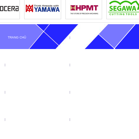
TRANG CHỦ
GIỚI THIỆU
TIN TỨC
SẢN PHẨM
KHUYẾN MẠI
VIDEO
CATALOGUE
LIÊN HỆ