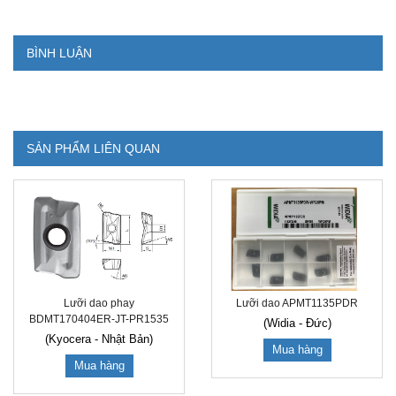
BÌNH LUẬN
SẢN PHẨM LIÊN QUAN
Lưỡi dao APMT1135PDR
Lưỡi dao phay
BDMT170404ER-JT-PR1535
(Widia - Đức)
(Kyocera - Nhật Bản)
Mua hàng
Mua hàng