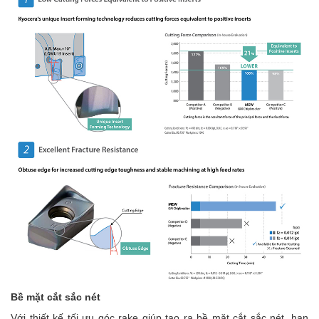
Bề mặt cắt sắc nét
Với thiết kế tối ưu góc rake giúp tạo ra bề mặt cắt sắc nét, hạn