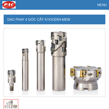
MENU
DAO PHAY 4 GÓC CẮT KYOCERA MEW