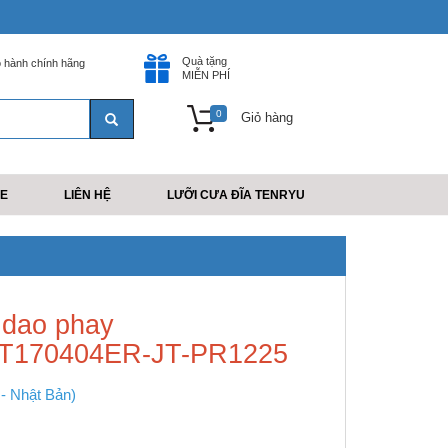
Quà tặng
 hành chính hãng
MIỄN PHÍ
0
Giỏ hàng
E
LIÊN HỆ
LƯỠI CƯA ĐĨA TENRYU
 dao phay
T170404ER-JT-PR1225
- Nhật Bản)