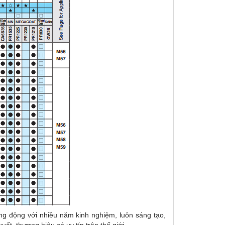
ng động với nhiều năm kinh nghiệm, luôn sáng tạo,
ất, thương hiệu có uy tín trên thế giới.