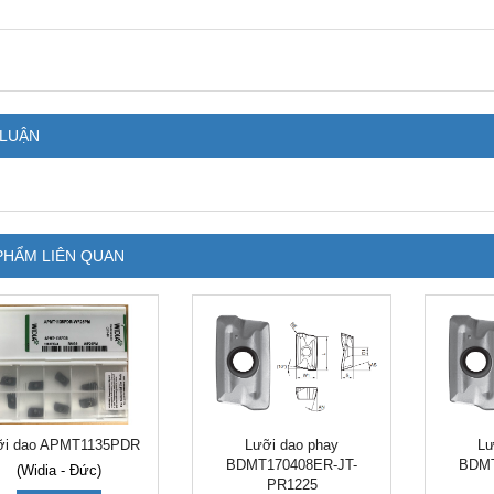
 LUẬN
PHẨM LIÊN QUAN
ỡi dao APMT1135PDR
Lưỡi dao phay
Lư
BDMT170408ER-JT-
BDMT
(Widia - Đức)
PR1225