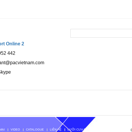
t Online 2
952 442
tant@pacvietnam.com
Skype
MẠI
VIDEO
CATALOGUE
LIÊN HỆ
LƯỠI CƯA ĐĨA TENRYU