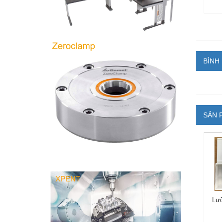
BÌNH
SẢN 
Lư