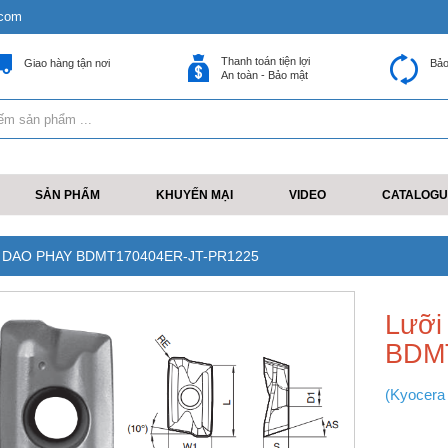
.com
Thanh toán tiện lợi
Giao hàng tận nơi
Bảo
An toàn - Bảo mật
SẢN PHẨM
KHUYẾN MẠI
VIDEO
CATALOGU
 DAO PHAY BDMT170404ER-JT-PR1225
Lưỡi
BDM
(Kyocera 