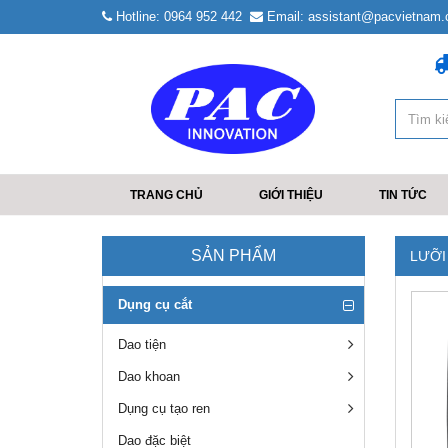
Hotline: 0964 952 442
Email: assistant@pacvietnam
TRANG CHỦ
GIỚI THIỆU
TIN TỨC
SẢN PHẨM
LƯỠI
Dụng cụ cắt
Dao tiện
Dao khoan
Dụng cụ tạo ren
Dao đặc biệt