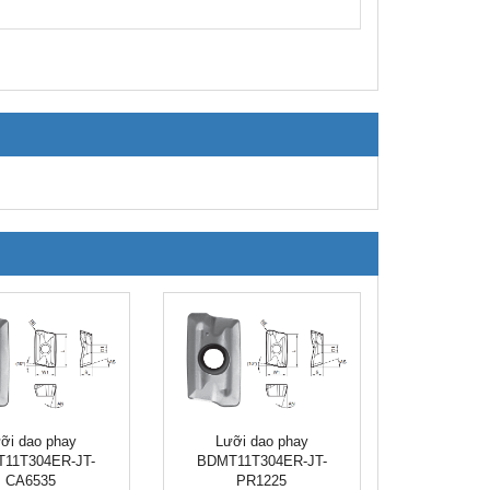
ỡi dao phay
Lưỡi dao phay
11T304ER-JT-
BDMT11T304ER-JT-
CA6535
PR1225