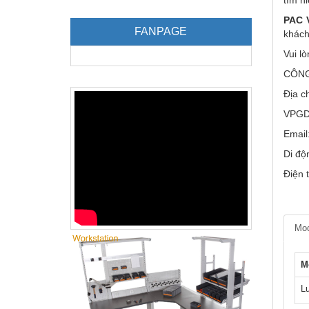
PAC 
FANPAGE
khách
Vui l
CÔNG
Địa c
VPGD:
Email
Di độ
Điện 
Mod
M
L