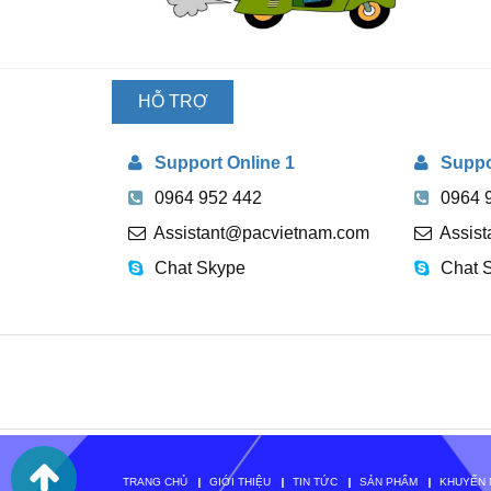
HỖ TRỢ
TRỰC
Support Online 1
Suppor
TUYẾN
0964 952 442
0964 
Assistant@pacvietnam.com
Assis
Chat Skype
Chat 
TRANG CHỦ
GIỚI THIỆU
TIN TỨC
SẢN PHẨM
KHUYẾN 