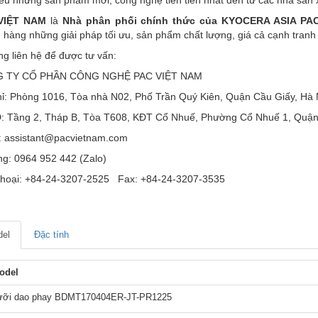
VIỆT NAM
là
Nhà phân phối chính thức của KYOCERA ASIA PACI
 hàng những giải pháp tối ưu, sản phẩm chất lượng, giá cả cạnh tranh 
òng liên hệ để được tư vấn:
 TY CỔ PHẦN CÔNG NGHỆ PAC VIỆT NAM
hỉ: Phòng 1016, Tòa nhà N02, Phố Trần Quý Kiên, Quận Cầu Giấy, Hà 
 Tầng 2, Tháp B, Tòa T608, KĐT Cổ Nhuế, Phường Cổ Nhuế 1, Quận 
: assistant@pacvietnam.com
ng: 0964 952 442 (Zalo)
thoại: +84-24-3207-2525 Fax: +84-24-3207-3535
el
Đặc tính
odel
ưỡi dao phay BDMT170404ER-JT-PR1225