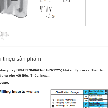
i thiệu sản phẩm
 dao phay BDMT170404ER-JT-PR1225;
Maker: Kyocera - Nhật Bản
ụng cho vật liệu:
Thép; Inox;...
ogue: