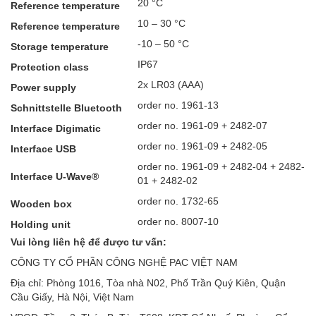
20 °C
Reference temperature
10 – 30 °C
Reference temperature
-10 – 50 °C
Storage temperature
IP67
Protection class
2x LR03 (AAA)
Power supply
order no. 1961-13
Schnittstelle Bluetooth
order no. 1961-09 + 2482-07
Interface Digimatic
order no. 1961-09 + 2482-05
Interface USB
order no. 1961-09 + 2482-04 + 2482-
Interface U-Wave®
01 + 2482-02
order no. 1732-65
Wooden box
order no. 8007-10
Holding unit
Vui lòng liên hệ để được tư vấn:
CÔNG TY CỔ PHẦN CÔNG NGHỆ PAC VIỆT NAM
Địa chỉ: Phòng 1016, Tòa nhà N02, Phố Trần Quý Kiên, Quận
Cầu Giấy, Hà Nội, Việt Nam