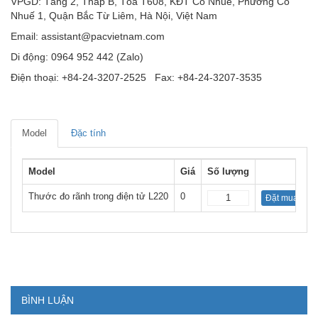
VPGD: Tầng 2, Tháp B, Tòa T608, KĐT Cổ Nhuế, Phường Cổ
Nhuế 1, Quận Bắc Từ Liêm, Hà Nội, Việt Nam
Email: assistant@pacvietnam.com
Di động: 0964 952 442 (Zalo)
Điện thoại: +84-24-3207-2525 Fax: +84-24-3207-3535
Model
Đặc tính
Model
Giá
Số lượng
Thước đo rãnh trong điện tử L220
0
Đặt mua
BÌNH LUẬN