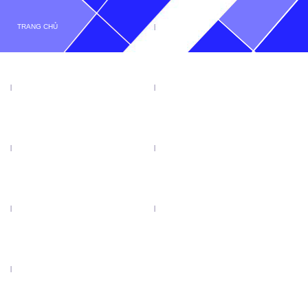
TRANG CHỦ
GIỚI THIỆU
TIN TỨC
SẢN PHẨM
KHUYẾN MẠI
VIDEO
CATALOGUE
LIÊN HỆ
LƯỠI CƯA ĐĨA TENRYU