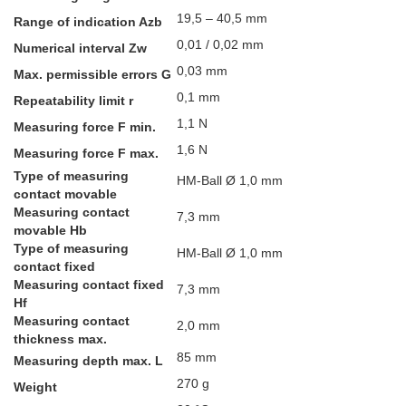
19,5 – 40,5 mm
Range of indication Azb
0,01 / 0,02 mm
Numerical interval Zw
0,03 mm
Max. permissible errors G
0,1 mm
Repeatability limit r
1,1 N
Measuring force F min.
1,6 N
Measuring force F max.
Type of measuring
HM-Ball Ø 1,0 mm
contact movable
Measuring contact
7,3 mm
movable Hb
Type of measuring
HM-Ball Ø 1,0 mm
contact fixed
Measuring contact fixed
7,3 mm
Hf
Measuring contact
2,0 mm
thickness max.
85 mm
Measuring depth max. L
270 g
Weight