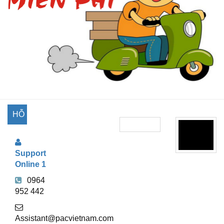
HỖ
TRỢ
Support
TRỰC
Online 1
TUYẾN
0964
952 442
Assistant@pacvietnam.com