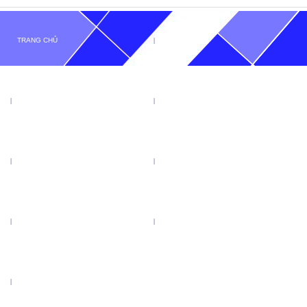
TRANG CHỦ
GIỚI THIỆU
TIN TỨC
SẢN PHẨM
KHUYẾN MẠI
VIDEO
CATALOGUE
LIÊN HỆ
LƯỠI CƯA ĐĨA TENRYU