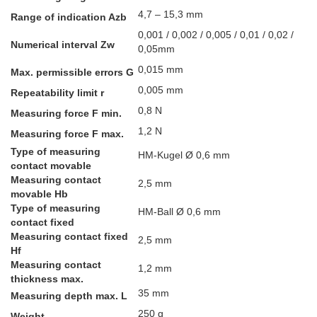
4,7 – 15,3 mm
Range of indication Azb
0,001 / 0,002 / 0,005 / 0,01 / 0,02 /
Numerical interval Zw
0,05mm
0,015 mm
Max. permissible errors G
0,005 mm
Repeatability limit r
0,8 N
Measuring force F min.
1,2 N
Measuring force F max.
Type of measuring
HM-Kugel Ø 0,6 mm
contact movable
Measuring contact
2,5 mm
movable Hb
Type of measuring
HM-Ball Ø 0,6 mm
contact fixed
Measuring contact fixed
2,5 mm
Hf
Measuring contact
1,2 mm
thickness max.
35 mm
Measuring depth max. L
250 g
Weight