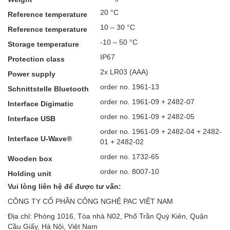
20 °C
Reference temperature
10 – 30 °C
Reference temperature
-10 – 50 °C
Storage temperature
IP67
Protection class
2x LR03 (AAA)
Power supply
order no. 1961-13
Schnittstelle Bluetooth
order no. 1961-09 + 2482-07
Interface Digimatic
order no. 1961-09 + 2482-05
Interface USB
order no. 1961-09 + 2482-04 + 2482-
Interface U-Wave®
01 + 2482-02
order no. 1732-65
Wooden box
order no. 8007-10
Holding unit
Vui lòng liên hệ để được tư vấn:
CÔNG TY CỔ PHẦN CÔNG NGHỆ PAC VIỆT NAM
Địa chỉ: Phòng 1016, Tòa nhà N02, Phố Trần Quý Kiên, Quận
Cầu Giấy, Hà Nội, Việt Nam