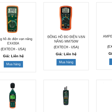
AMPE 
ĐỒNG HỒ ĐO ĐIỆN VẠN
g hồ đo điện vạn năng
NĂNG MM750W
EX430A
(E
(EXTECH - USA)
(EXTECH - USA)
G
Giá: Liên hệ
Giá: Liên hệ
Mua hàng
Mua hàng