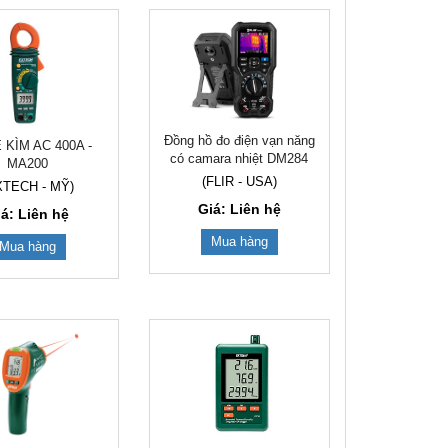
Đồng hồ đo điện vạn năng
KÌM AC 400A -
có camara nhiệt DM284
MA200
(FLIR - USA)
XTECH - MỸ)
Giá: Liên hệ
iá: Liên hệ
Mua hàng
Mua hàng