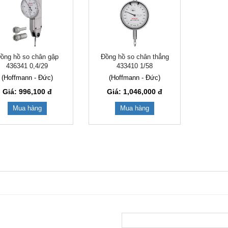
ồng hồ so chân gập
Đồng hồ so chân thẳng
436341 0,4/29
433410 1/58
(Hoffmann - Đức)
(Hoffmann - Đức)
Giá: 996,100
đ
Giá: 1,046,000
đ
Mua hàng
Mua hàng