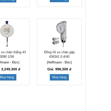
 so chân thẳng 43
Đồng hồ so chân gập
3090 1/58
436341 0,4/40
ffmann - Đức)
(Hoffmann - Đức)
: 3,249,300
đ
Giá: 996,500
đ
Mua hàng
Mua hàng