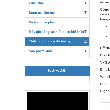
độ an 
Lưỡi cưa
Công 
Dụng cụ cầm tay
cam k
hàng 
Dịch vụ mài phủ
Máy gia công và thiết bị cơ khí khác
Thiết bị, dụng cụ đo lường
CÔNG
Sản phẩm khác
Địa c
VPGD:
Email
FANPAGE
Websit
Di độ
Điện 