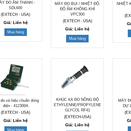
ÁY ĐO ÂM THANH -
NHIỆT 
MÁY ĐO BỤI / NHIỆT ĐỘ,
SDL600
ĐỘ ẨM KHÔNG KHÍ
VPC300
(EXTECH - USA)
(EX
(EXTECH - USA)
Giá: Liên hệ
G
Giá: Liên hệ
Mua hàng
Mua hàng
KHÚC XẠ ĐO NỒNG ĐỘ
đo và hiệu chuẩn dòng
MÁY Đ
ETHYLENNE/PROPYLENE
điện - 412300A
DỰ 
GLYCOL RF41
(EXTECH - USA)
(EX
(EXTECH-USA)
Giá: Liên hệ
G
Giá: Liên hệ
Mua hàng