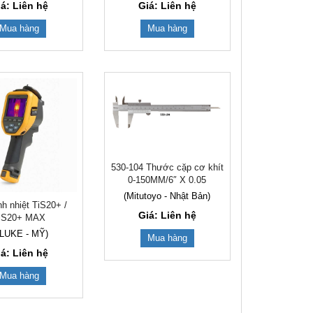
iá: Liên hệ
Giá: Liên hệ
Mua hàng
Mua hàng
530-104 Thước cặp cơ khít
0-150MM/6″ X 0.05
(Mitutoyo - Nhật Bản)
h nhiệt TiS20+ /
Giá: Liên hệ
iS20+ MAX
FLUKE - MỸ)
Mua hàng
iá: Liên hệ
Mua hàng