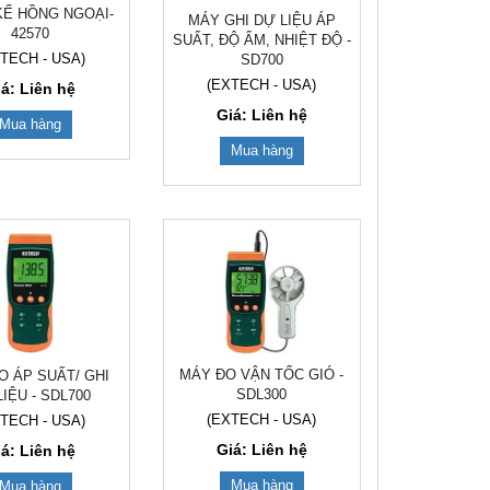
KẾ HỒNG NGOẠI-
MÁY GHI DỰ LIỆU ÁP
42570
SUẤT, ĐỘ ẨM, NHIỆT ĐỘ -
TECH - USA)
SD700
(EXTECH - USA)
iá: Liên hệ
Giá: Liên hệ
Mua hàng
Mua hàng
MÁY ĐO VẬN TỐC GIÓ -
O ÁP SUẤT/ GHI
SDL300
LIỆU - SDL700
(EXTECH - USA)
TECH - USA)
Giá: Liên hệ
iá: Liên hệ
Mua hàng
Mua hàng