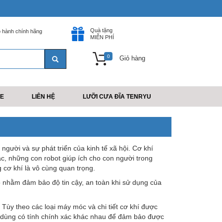
Quà tặng
 hành chính hãng
MIỄN PHÍ
0
Giỏ hàng
E
LIÊN HỆ
LƯỠI CƯA ĐĨA TENRYU
người và sự phát triển của kinh tế xã hội. Cơ khí
ác, những con robot giúp ích cho con người trong
g cơ khí là vô cùng quan trọng.
o nhằm đảm bảo độ tin cậy, an toàn khi sử dụng của
 Tùy theo các loại máy móc và chi tiết cơ khí được
n dùng có tính chính xác khác nhau để đảm bảo được