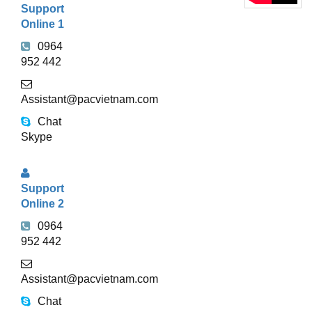
Support
TRỰC
Online 1
TUYẾN
0964
952 442
Assistant@pacvietnam.com
Chat
Skype
Support
Online 2
0964
952 442
Assistant@pacvietnam.com
Chat