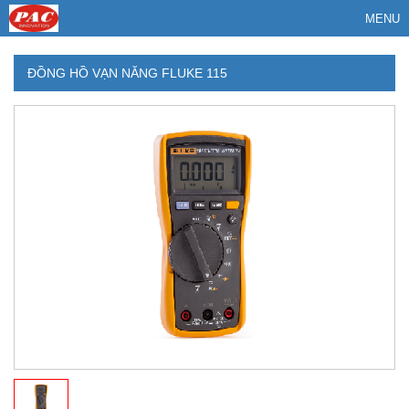
MENU
ĐỒNG HỒ VẠN NĂNG FLUKE 115