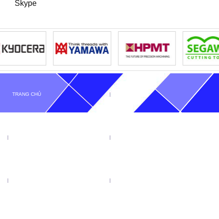
Skype
TRANG CHỦ
GIỚI THIỆU
TIN TỨC
SẢN PHẨM
KHUYẾN MẠI
VIDEO