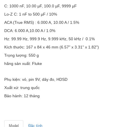
C: 1000 nF, 10.00 µF, 100.0 µF, 9999 µF
Lo-Z C: 1 nF to 500 µF / 10%
ACA (True RMS) : 6.000 A, 10.00 A / 1.5%
DCA: 6.000 A,10.00 A / 1.0%
Hz: 99.99 Hz, 999.9 Hz, 9.999 kHz, 50 kHz / 0.1%
Kích thước: 167 x 84 x 46 mm (6.57" x 3.31" x 1.82")
Trọng lượng: 550 g
hãng sản xuất: Fluke
Phụ kiện: vỏ, pin 9V, dây đo, HDSD
Xuất xứ: trung quốc
Bảo hành: 12 tháng
Model
Đặc tính