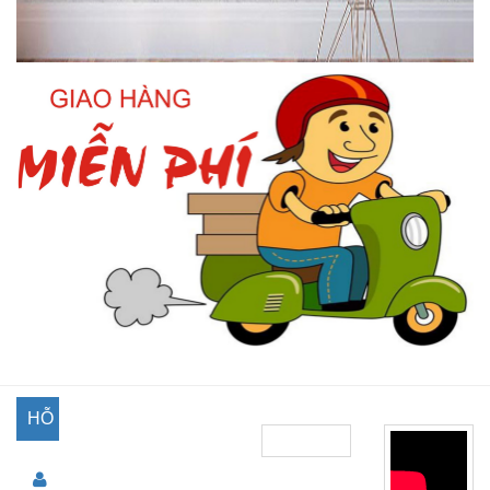
HỖ
TRỢ