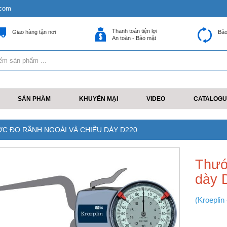
.com
Thanh toán tiện lợi
Giao hàng tận nơi
Bảo
An toàn - Bảo mật
SẢN PHẨM
KHUYẾN MẠI
VIDEO
CATALOGU
C ĐO RÃNH NGOÀI VÀ CHIỀU DÀY D220
Thướ
dày 
(Kroeplin