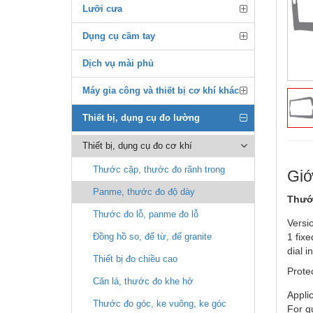
Lưỡi cưa
Dụng cụ cầm tay
Dịch vụ mài phủ
Máy gia công và thiết bị cơ khí khác
Thiết bị, dụng cụ đo lường
Thiết bị, dụng cụ đo cơ khí
Thước cặp, thước đo rãnh trong
Giớ
Panme, thước đo độ dày
Thước
Thước đo lỗ, panme đo lỗ
Versi
1 fixe
Đồng hồ so, đế từ, đế granite
dial i
Thiết bị đo chiều cao
Prote
Căn lá, thước đo khe hở
Applic
Thước đo góc, ke vuông, ke góc
For qu