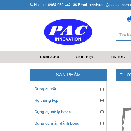
Hotline: 0964 952 442
Email: assistant@pacvietnam
TRANG CHỦ
GIỚI THIỆU
TIN TỨC
SẢN PHẨM
THƯỚ
Dụng cụ cắt
Hệ thống kẹp
Dụng cụ xử lý bavia
Dụng cụ mài, đánh bóng