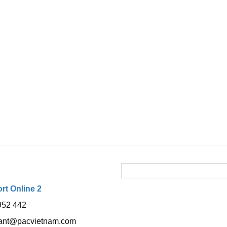
t Online 2
952 442
tant@pacvietnam.com