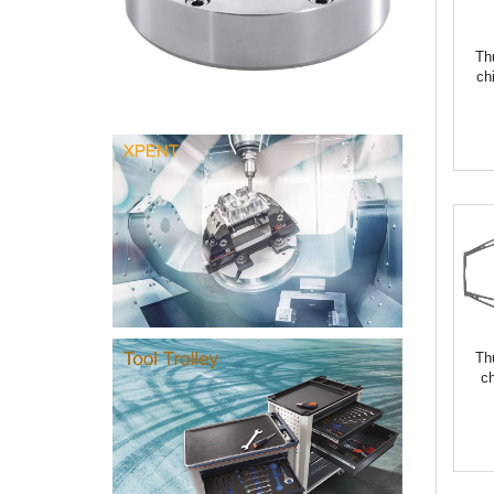
Th
ch
Th
c