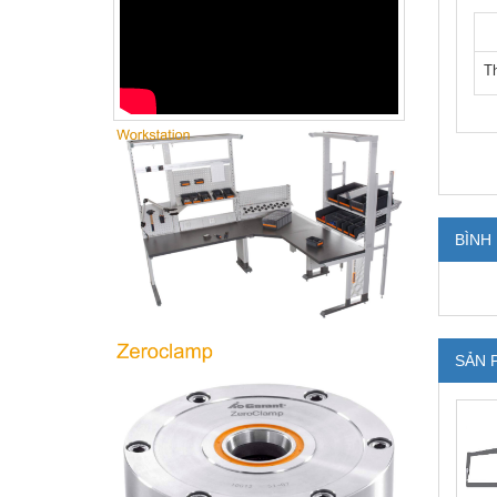
T
BÌNH
SẢN 