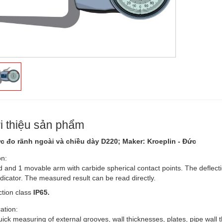
i thiệu sản phẩm
 đo rãnh ngoài và chiều dày D220; Maker: Kroeplin - Đức
on:
d and 1 movable arm with carbide spherical contact points. The deflecti
ndicator. The measured result can be read directly.
ction class
IP65.
ation:
ick measuring of external grooves, wall thicknesses, plates, pipe wall th