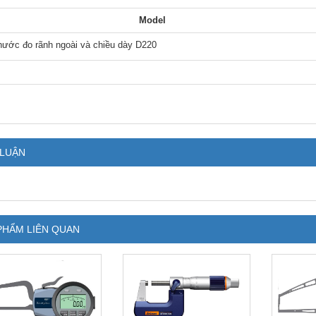
Model
hước đo rãnh ngoài và chiều dày D220
 LUẬN
PHẨM LIÊN QUAN