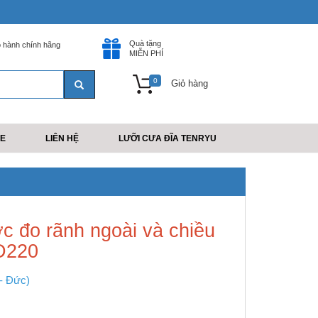
Quà tặng
 hành chính hãng
MIỄN PHÍ
0
Giỏ hàng
E
LIÊN HỆ
LƯỠI CƯA ĐĨA TENRYU
c đo rãnh ngoài và chiều
D220
 - Đức)