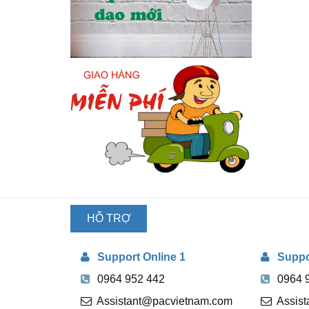
HỖ TRỢ
TRỰC
Support Online 1
Suppor
TUYẾN
0964 952 442
0964 
Assistant@pacvietnam.com
Assis