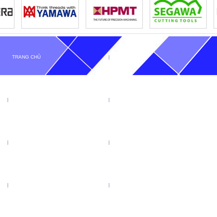
TRANG CHỦ
GIỚI THIỆU
TIN TỨC
SẢN PHẨM
KHUYẾN MẠI
VIDEO
CATALOGUE
LIÊN HỆ