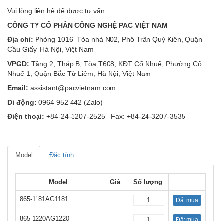
Vui lòng liên hệ để được tư vấn:
CÔNG TY CỔ PHẦN CÔNG NGHỆ PAC VIỆT NAM
Địa chỉ:
Phòng 1016, Tòa nhà N02, Phố Trần Quý Kiên, Quận
Cầu Giấy, Hà Nội, Việt Nam
VPGD:
Tầng 2, Tháp B, Tòa T608, KĐT Cổ Nhuế, Phường Cổ
Nhuế 1, Quận Bắc Từ Liêm, Hà Nội, Việt Nam
Email:
assistant@pacvietnam.com
Di động:
0964 952 442 (Zalo)
Điện thoại:
+84-24-3207-2525 Fax: +84-24-3207-3535
Model
Đặc tính
Model
Giá
Số lượng
865-1181AG1181
Đặt mua
865-1220AG1220
Đặt mua