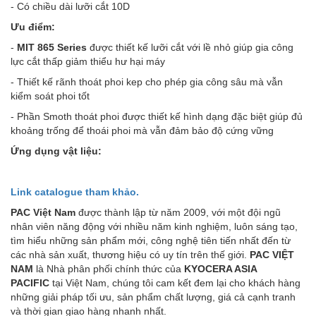
- Có chiều dài lưỡi cắt 10D
Ưu điểm:
-
MIT 865 Series
được thiết kế lưỡi cắt với lề nhỏ giúp gia công
lực cắt thấp giảm thiểu hư hại máy
- Thiết kế rãnh thoát phoi kep cho phép gia công sâu mà vẫn
kiểm soát phoi tốt
- Phần Smoth thoát phoi được thiết kế hình dạng đặc biệt giúp đủ
khoảng trống để thoái phoi mà vẫn đảm bảo độ cứng vững
Ứng dụng vật liệu:
Link catalogue tham khảo.
PAC Việt Nam
được thành lập từ năm 2009, với một đội ngũ
nhân viên năng động với nhiều năm kinh nghiệm, luôn sáng tạo,
tìm hiểu những sản phẩm mới, công nghệ tiên tiến nhất đến từ
các nhà sản xuất, thương hiệu có uy tín trên thế giới.
PAC VIỆT
NAM
là Nhà phân phối chính thức của
KYOCERA ASIA
PACIFIC
tại Việt Nam, chúng tôi cam kết đem lại cho khách hàng
những giải pháp tối ưu, sản phẩm chất lượng, giá cả cạnh tranh
và thời gian giao hàng nhanh nhất.