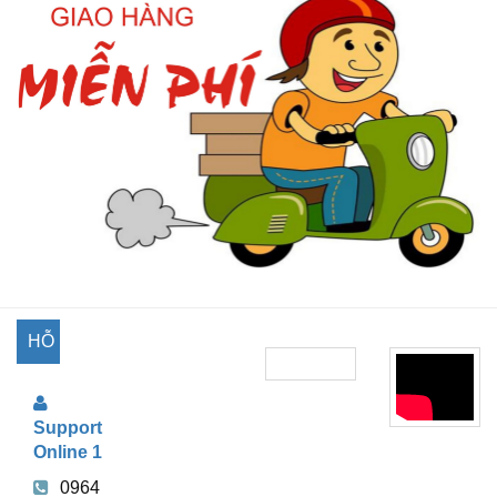
HỖ
TRỢ
Support
TRỰC
Online 1
TUYẾN
0964