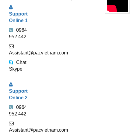
TRỢ
Support
TRỰC
Online 1
TUYẾN
0964
952 442
Assistant@pacvietnam.com
Chat
Skype
Support
Online 2
0964
952 442
Assistant@pacvietnam.com