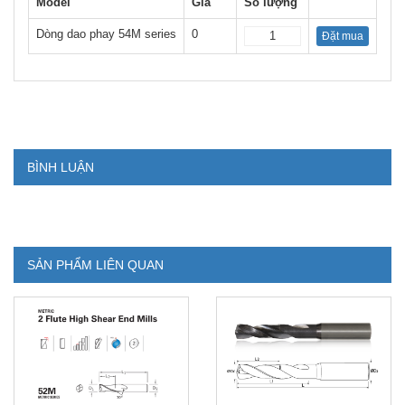
Model
Giá
Số lượng
Dòng dao phay 54M series
0
Đặt mua
BÌNH LUẬN
SẢN PHẨM LIÊN QUAN