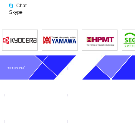
Chat
Skype
TRANG CHỦ
GIỚI THIỆU
TIN TỨC
SẢN PHẨM
KHUYẾN MẠI
VIDEO