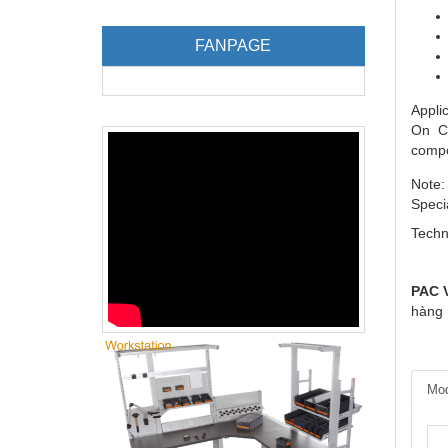
FANPAGE
Applic
On CN
compon
Note:
Speci
Techn
PAC V
hàng 
Mod