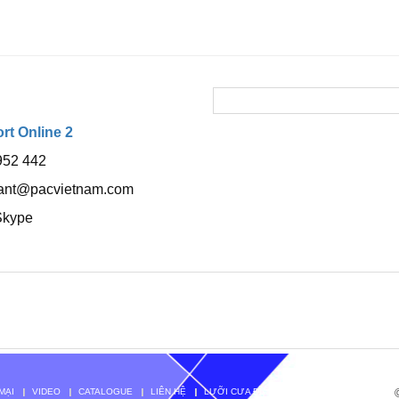
t Online 2
952 442
tant@pacvietnam.com
Skype
MẠI
VIDEO
CATALOGUE
LIÊN HỆ
LƯỠI CƯA ĐĨA TENRYU