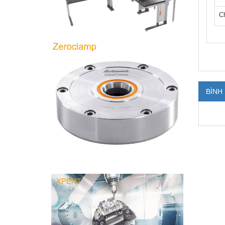
C
BÌNH