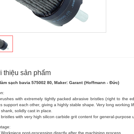
i thiệu sản phẩm
làm sạch bavia 575002 80, Maker: Garant (Hoffmann - Đức)
on:
brushes with extremely tightly packed abrasive bristles (right to the 
es support each other, giving a highly stable shape. Very long working lif
hank, solidly cast in place.
bristles with very high silicon carbide grit content for general-purpose 
tage:
Workpiece post-processing directly after the machining process.