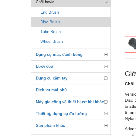
Chổi bavia
End Brush
Disc Brush
Tube Brush
Wheel Brush
Dụng cụ mài, đánh bóng
Lưỡi cưa
Giớ
Dụng cụ cầm tay
Chổi 
Dịch vụ mài phủ
Versi
Disc 
Máy gia công và thiết bị cơ khí khác
bristl
6 mm s
Thiết bị, dụng cụ đo lường
Nylon 
Sản phẩm khác
Advan