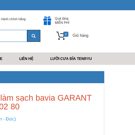
Quà tặng
 hành chính hãng
MIỄN PHÍ
0
Giỏ hàng
E
LIÊN HỆ
LƯỠI CƯA ĐĨA TENRYU
 làm sạch bavia GARANT
02 80
n - Đức)