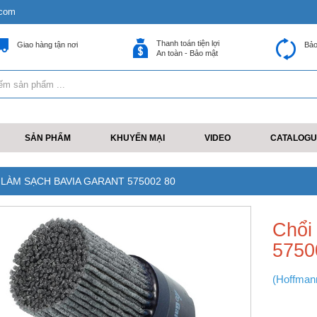
.com
Thanh toán tiện lợi
Giao hàng tận nơi
Bảo
An toàn - Bảo mật
SẢN PHẨM
KHUYẾN MẠI
VIDEO
CATALOGU
 LÀM SẠCH BAVIA GARANT 575002 80
Chổi
5750
(Hoffman