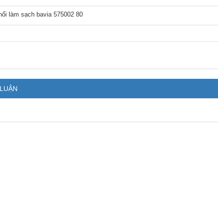
hổi làm sạch bavia 575002 80
 LUẬN