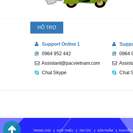
HỖ TRỢ
TRỰC
Support Online 1
Suppor
TUYẾN
0964 952 442
0964 
Assistant@pacvietnam.com
Assis
Chat Skype
Chat 
TRANG CHỦ
GIỚI THIỆU
TIN TỨC
SẢN PHẨM
KHUYẾN 