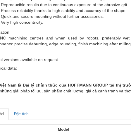
Reproducible results due to continuous exposure of the abrasive grit.
Process reliability thanks to high stability and accuracy of the shape.
Quick and secure mounting without further accessories.
Very high concentricity.
ation:
C machining centres and when used by robots, preferably wet gri
ents: precise deburring, edge rounding, finish machining after milling,
al versions available on request.
ical data:
iệt Nam là Đại lý chính thức của HOFFMANN GROUP tại thị trư
những giải pháp tối ưu, sản phẩm chất lượng, giá cả cạnh tranh và thờ
el
Đặc tính
Model