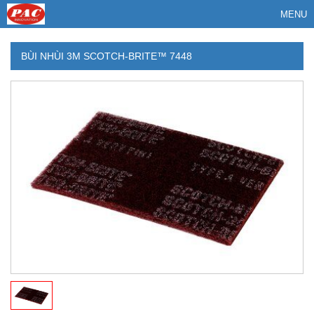
MENU
BÙI NHÙI 3M SCOTCH-BRITE™ 7448