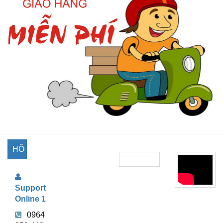
HỖ
TRỢ
Support
TRỰC
Online 1
TUYẾN
0964