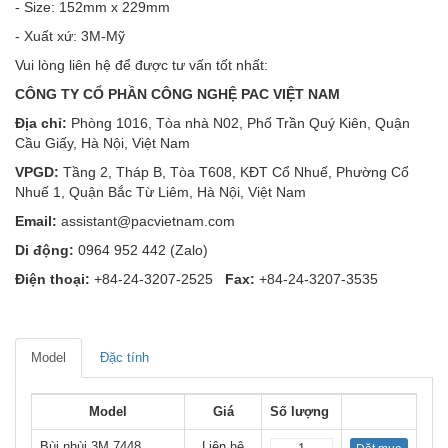
- Size: 152mm x 229mm
- Xuất xứ: 3M-Mỹ
Vui lòng liên hệ để được tư vấn tốt nhất:
CÔNG TY CỔ PHẦN CÔNG NGHỆ PAC VIỆT NAM
Địa chỉ:
Phòng 1016, Tòa nhà N02, Phố Trần Quý Kiên, Quận
Cầu Giấy, Hà Nội, Việt Nam
VPGD:
Tầng 2, Tháp B, Tòa T608, KĐT Cổ Nhuế, Phường Cổ
Nhuế 1, Quận Bắc Từ Liêm, Hà Nội, Việt Nam
Email:
assistant@pacvietnam.com
Di động:
0964 952 442 (Zalo)
Điện thoại:
+84-24-3207-2525
Fax:
+84-24-3207-3535
Model
Đặc tính
Model
Giá
Số lượng
Bùi nhùi 3M 7448
Liên hệ