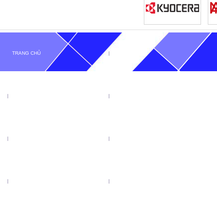
TRANG CHỦ
GIỚI THIỆU
TIN TỨC
SẢN PHẨM
KHUYẾN MẠI
VIDEO
CATALOGUE
LIÊN HỆ