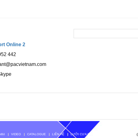
t Online 2
952 442
tant@pacvietnam.com
Skype
MẠI
VIDEO
CATALOGUE
LIÊN HỆ
LƯỠI CƯA ĐĨA TENRYU