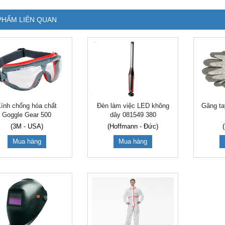
PHẨM LIÊN QUAN
ính chống hóa chất
Đèn làm việc LED không
Găng ta
Goggle Gear 500
dây 081549 380
(3M - USA)
(Hoffmann - Đức)
Mua hàng
Mua hàng