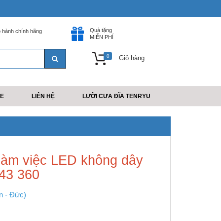
Quà tặng
 hành chính hãng
MIỄN PHÍ
0
Giỏ hàng
E
LIÊN HỆ
LƯỠI CƯA ĐĨA TENRYU
làm việc LED không dây
43 360
n - Đức)