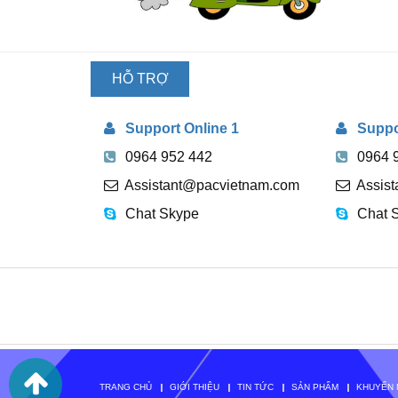
HỖ TRỢ
TRỰC
Support Online 1
Suppor
TUYẾN
0964 952 442
0964 
Assistant@pacvietnam.com
Assis
Chat Skype
Chat 
TRANG CHỦ
GIỚI THIỆU
TIN TỨC
SẢN PHẨM
KHUYẾN 