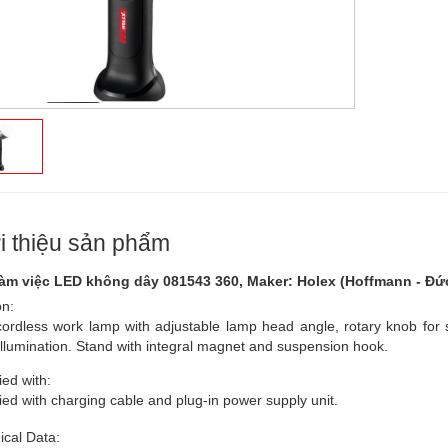
i thiệu sản phẩm
àm việc LED không dây 081543 360, Maker: Holex (Hoffmann - Đứ
on:
ordless work lamp with adjustable lamp head angle, rotary knob for 
illumination. Stand with integral magnet and suspension hook.
ied with:
ied with charging cable and plug-in power supply unit.
ical Data: