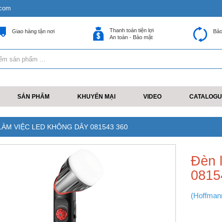
.com
Thanh toán tiện lợi
Giao hàng tận nơi
Bảo
An toàn - Bảo mật
SẢN PHẨM
KHUYẾN MẠI
VIDEO
CATALOGU
LÀM VIỆC LED KHÔNG DÂY 081543 360
Đèn 
0815
(Hoffman