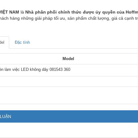
VIỆT NAM
là
Nhà phân phối chính thức được ủy quyền của Hoff
hách hàng những giải pháp tối ưu, sản phẩm chất lượng, giá cả cạnh tr
el
Đặc tính
Model
èn làm việc LED không dây 081543 360
 LUẬN