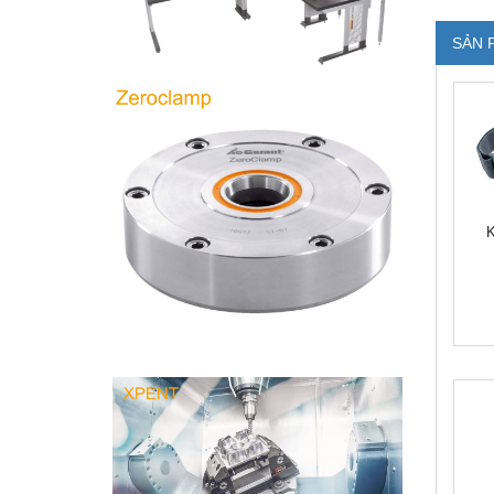
SẢN 
K