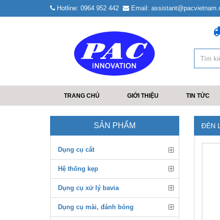
Hotline: 0964 952 442
Email: assistant@pacvietnam
TRANG CHỦ
GIỚI THIỆU
TIN TỨC
SẢN PHẨM
ĐÈN 
Dụng cụ cắt
Hệ thống kẹp
Dụng cụ xử lý bavia
Dụng cụ mài, đánh bóng