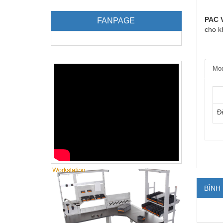
PAC 
FANPAGE
cho k
Mod
Đ
BÌNH